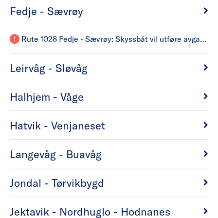
Fedje - Sævrøy
Rute 1028 Fedje - Sævrøy: Skyssbåt vil utføre avgangar ihht. rutetabell frå og med avgang 09:10 frå Fedje. Vi ventar på personell og utstyr ifm. undersøkelsar på MF Fedjebjørn, reknar med å kunne gje ein oppdatering ca. kl 13. Mvh Fjord1 på vegner av Skyss.
Leirvåg - Sløvåg
Halhjem - Våge
Hatvik - Venjaneset
Langevåg - Buavåg
Jondal - Tørvikbygd
Jektavik - Nordhuglo - Hodnanes