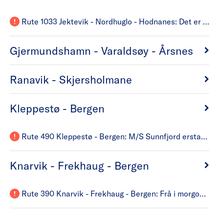
Rute 1033 Jektevik - Nordhuglo - Hodnanes: Det er normal drift i sambandet. Mvh Fjord1 på vegner av Skyss.
Gjermundshamn - Varaldsøy - Årsnes
Ranavik - Skjersholmane
Kleppestø - Bergen
Rute 490 Kleppestø - Bergen: M/S Sunnfjord erstatter M/S Kleppestø fra kl 1000 Strandkaien . Avgangen kl 1423 fra Kleppestø og fra Strandkaien kl 1440 vil det bli Buss for Båt. Mvh Fjord1 på vegner av Skyss.
Knarvik - Frekhaug - Bergen
Rute 390 Knarvik - Frekhaug - Bergen: Frå i morgon 6. August vil det vere MS Sunnfjord som vil trafikkere Nordhordlandsruta. Ein går samtidig tilbake til å bruke den vanlege hurtigbåtkaien i Knarvik. Mvh Fjord1 på vegner av Skyss.