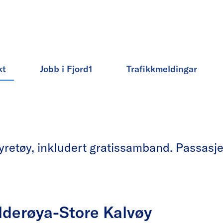
kt
Jobb i Fjord1
Trafikkmeldingar
etøy, inkludert gratissamband. Passasjera
lderøya-Store Kalvøy