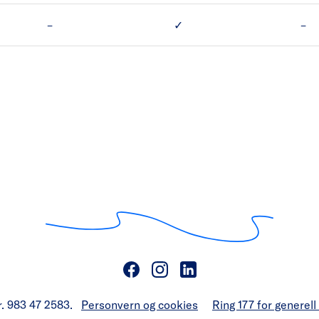
MF Kvernes har ikke Automat.
MF Kvernes har Sjølvbeten
MF
–
✓
–
r. 983 47 2583.
Personvern og cookies
Ring 177 for generel