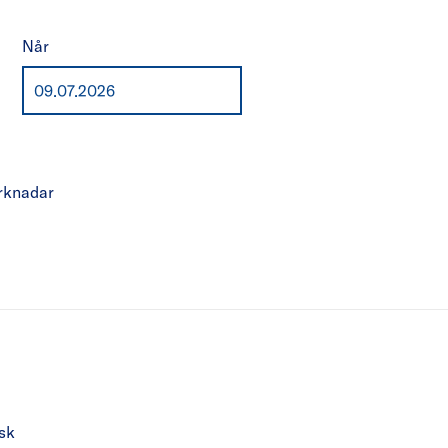
Når
rknadar
sk