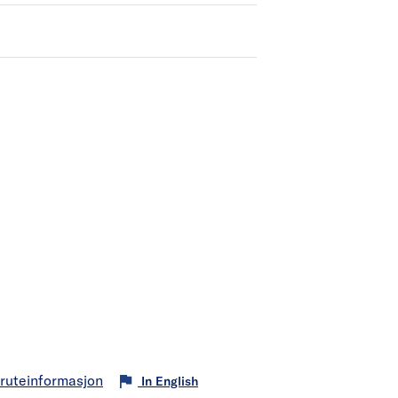
t kiosk.
 Kvernes har ikke Kiosk.
l ruteinformasjon
In English