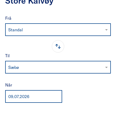
Store Kalvøy
Frå
Standal
Til
Sæbø
Når