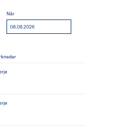
Når
rknadar
erje
erje