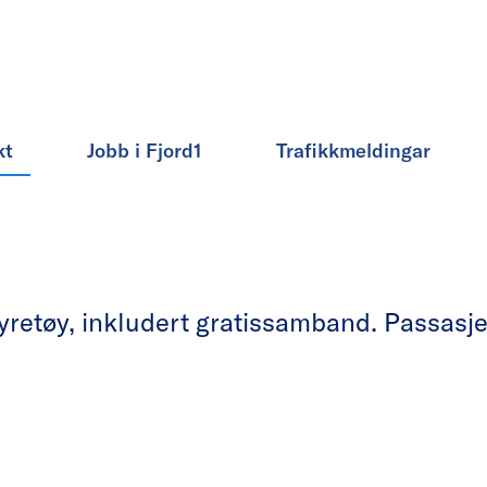
kt
Jobb i Fjord1
Trafikkmeldingar
etøy, inkludert gratissamband. Passasjera