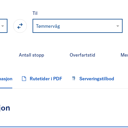
Til
Tømmervåg
Antall stopp
Overfartstid
Me
masjon
Rutetider i PDF
Serveringstilbod
jon