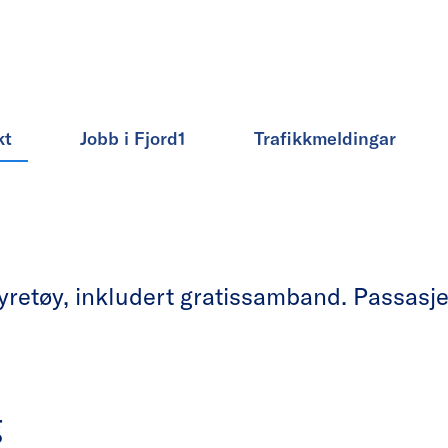
kt
Jobb i Fjord1
Trafikkmeldingar
etøy, inkludert gratissamband. Passasjera
g