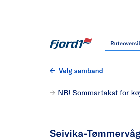
Ruteoversi
Velg samband
NB! Sommartakst for køyr
Seivika-Tømmervå