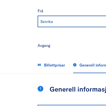
Frå
Seivika
Avgang
Billettprisar
Generell infor
Generell informas