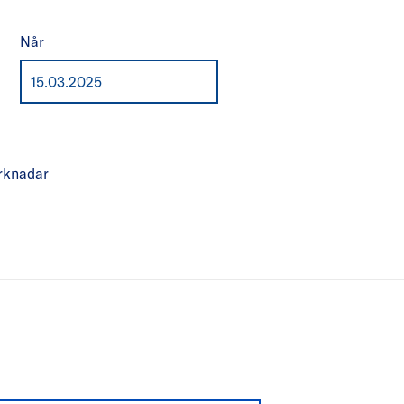
Når
rknadar