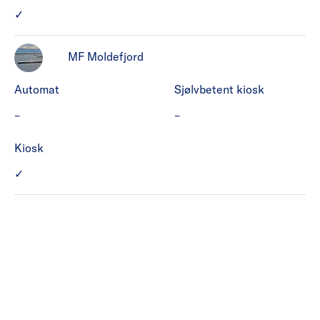
MF Korsfjord har Kiosk.
✓
MF Moldefjord
Automat
Sjølvbetent kiosk
MF Moldefjord har ikke Automat.
MF Moldefjord har ikke Sjø
–
–
Kiosk
MF Moldefjord har Kiosk.
✓