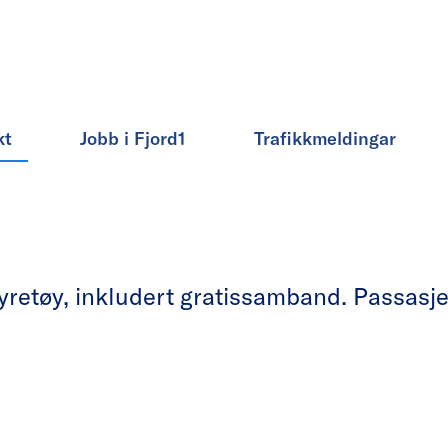
kt
Jobb i Fjord1
Trafikkmeldingar
etøy, inkludert gratissamband. Passasjera