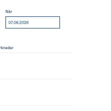
Når
rknadar