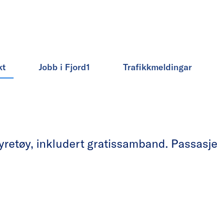
kt
Jobb i Fjord1
Trafikkmeldingar
etøy, inkludert gratissamband. Passasjera