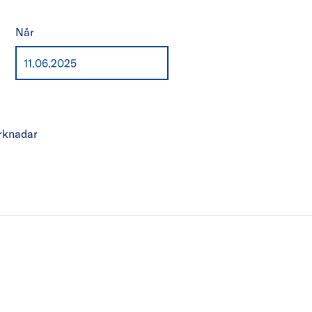
Når
rknadar