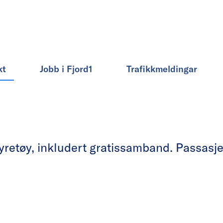
kt
Jobb i Fjord1
Trafikkmeldingar
etøy, inkludert gratissamband. Passasjera