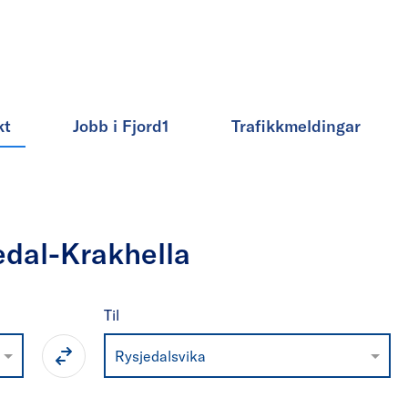
kt
Jobb i Fjord1
Trafikkmeldingar
edal-Krakhella
Til
Rysjedalsvika