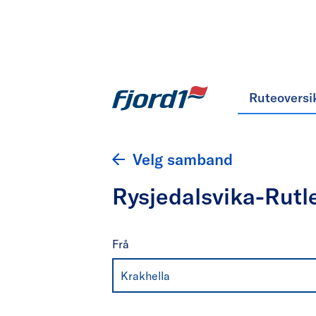
Ruteoversi
Velg samband
Rysjedalsvika-Rutl
Frå
Krakhella