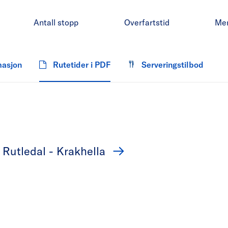
Antall stopp
Overfartstid
Me
masjon
Rutetider i PDF
Serveringstilbod
 Rutledal - Krakhella