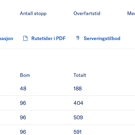
Antall stopp
Overfartstid
Me
masjon
Rutetider i PDF
Serveringstilbod
Bom
Totalt
48
188
96
404
96
509
96
591