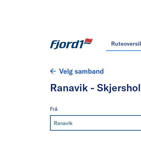
Ruteoversi
Velg samband
Ranavik - Skjersh
Frå
Ranavik