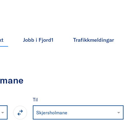
kt
Jobb i Fjord1
Trafikkmeldingar
olmane
Til
Skjersholmane