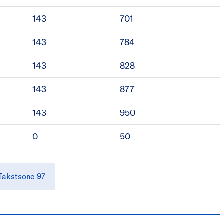
143
701
143
784
143
828
143
877
143
950
0
50
Takstsone 97