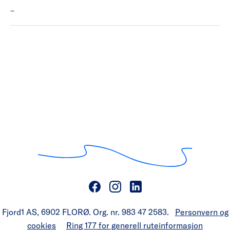
MF Lifjord har ikke Kiosk.
–
Fjord1 AS, 6902 FLORØ. Org. nr. 983 47 2583.
Personvern og
cookies
Ring 177 for generell ruteinformasjon