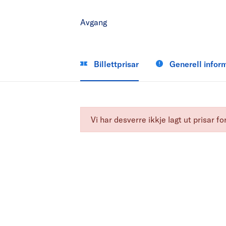
Avgang
Billettprisar
Generell infor
Vi har desverre ikkje lagt ut prisar 