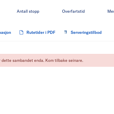
Antall stopp
Overfartstid
Me
masjon
Rutetider i PDF
Serveringstilbod
for dette sambandet enda. Kom tilbake seinare.