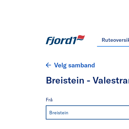
Ruteoversi
Velg samband
Breistein - Valestr
Frå
Breistein