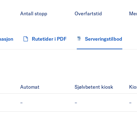
Antall stopp
Overfartstid
Me
masjon
Rutetider i PDF
Serveringstilbod
Automat
Sjølvbetent kiosk
Kio
MF Davik har ikke Automat.
MF Davik har ikke Sjølvbet
MF
–
–
–