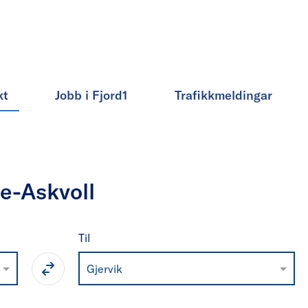
kt
Jobb i Fjord1
Trafikkmeldingar
re-Askvoll
Til
Gjervik