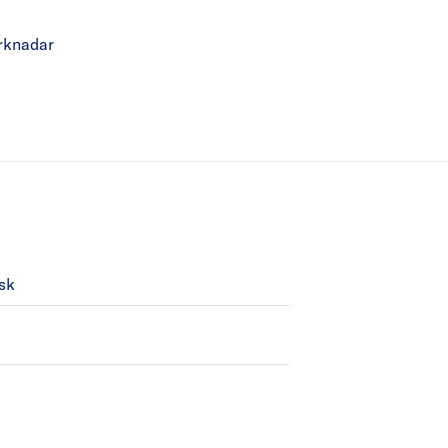
rknadar
sk
ent kiosk.
 Davik har ikke Kiosk.