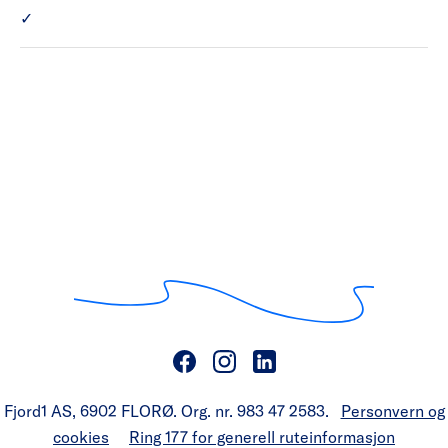
MF Raunefjord har Kiosk.
✓
Fjord1 AS, 6902 FLORØ. Org. nr. 983 47 2583.
Personvern og
cookies
Ring 177 for generell ruteinformasjon