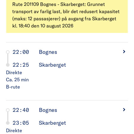
Rute 201109 Bognes - Skarberget: Grunnet
transport av farlig last, blir det redusert kapasitet
(maks: 12 passasjerer) på avgang fra Skarberget
kl. 18:40 den 10 august 2026
22:00
Bognes
22:25
Skarberget
Direkte
Ca. 25
min
B-rute
22:40
Bognes
23:05
Skarberget
Direkte