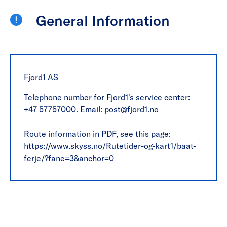
General Information
Fjord1 AS
Telephone number for Fjord1's service center:
+47 57757000. Email: post@fjord1.no
Route information in PDF, see this page:
https://www.skyss.no/Rutetider-og-kart1/baat-
ferje/?fane=3&anchor=0